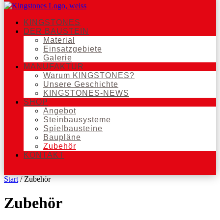
KINGSTONES
DER BAUSTEIN
Material
Einsatzgebiete
Galerie
MANUFAKTUR
Warum KINGSTONES?
Unsere Geschichte
KINGSTONES-NEWS
SHOP
Angebot
Steinbausysteme
Spielbausteine
Baupläne
Zubehör
KONTAKT
Start
/ Zubehör
Zubehör