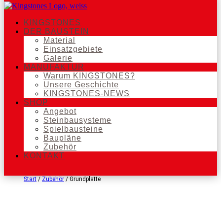
KINGSTONES
DER BAUSTEIN
Material
Einsatzgebiete
Galerie
MANUFAKTUR
Warum KINGSTONES?
Unsere Geschichte
KINGSTONES-NEWS
SHOP
Angebot
Steinbausysteme
Spielbausteine
Baupläne
Zubehör
KONTAKT
Start
/
Zubehör
/ Grundplatte