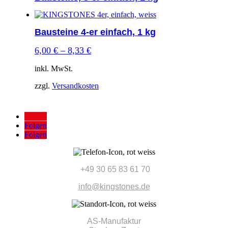
Bausteine 4-er einfach, 1 kg
6,00
€
–
8,33
€
inkl. MwSt.
zzgl.
Versandkosten
Folgen
Folgen
Folgen
+49 30 65 83 61 70
info@kingstones.de
AS-Manufaktur